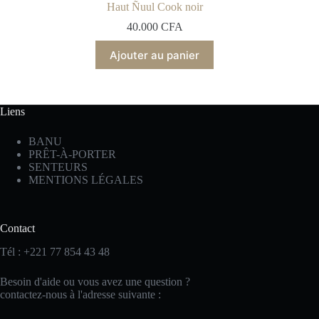
Haut Ñuul Cook noir
40.000
CFA
Ajouter au panier
Liens
BANU
PRÊT-À-PORTER
SENTEURS
MENTIONS LÉGALES
Contact
Tél :
+221 77 854 43 48
Besoin d'aide ou vous avez une question ?
contactez-nous à l'adresse suivante :